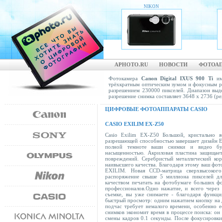
NIKON
COOLPIX S1
APHOTO.RU
НОВОСТИ
ФОТОА
Фотокамера
Canon Digital IXUS 900 Ti
име
трёхкратным оптическим зумом и фокусным ра
разрешением 230000 пикселей. Диапазон выде
разрешение снимка составляет 3648 х 2736 (ре
ЦИФРОВЫЕ ФОТОАППАРАТЫ CASIO
CASIO EXILIM EX-Z50
Casio Exilim EX-Z50 Большой, кристально 
разрешающей способностью завершает дизайн E
полной темноте ваши снимки и видео буд
насыщенностью. Акриловая пластина защищае
повреждений. Серебристый металлический ко
наивысшего качества. Благодаря этому ваш фот
EXILIM. Новая CCD-матрица сверхвысокого
распоряжение свыше 5 миллиона пикселей дл
качеством печатать на фотобумаге больших ф
профессионалов.Одно нажатие, и всего через 
съемке, вы уже снимаете - благодаря функци
быстрый просмотр: одним нажатием кнопку на 
подчас требует немалого времени, особенно 
снимков экономит время в процессе поиска: он 
смены кадров 0.1 секунды. После фокусировки