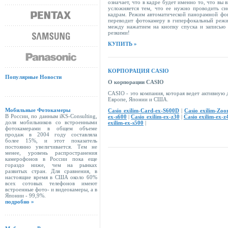
означает, что в кадре будет именно то, что вы
усложняется тем, что ее нужно проводить сн
кадрам. Режим автоматической панорамной фок
переводит фотокамеру в гиперфокальный режим
между нажатием на кнопку спуска и записью 
резкими!
КУПИТЬ »
КОРПОРАЦИЯ
CASIO
Популярные Новости
О корпорации CASIO
CASIO - это компания, которая ведет активную 
Европе, Японии и США.
Мобильные Фотокамеры
Casio exilim-Card-ex-S600D
|
Casio exilim-Zo
В России, по данным iKS-Consulting,
ex-s600
|
Casio exilim-ex-z30
|
Casio exilim-ex-z
доля мобильников со встроенными
exilim-ex-s500
|
фотокамерами в общем объеме
продаж в 2004 году составляла
более 15%, и этот показатель
постоянно увеличивается. Тем не
менее, уровень распространения
камерофонов в России пока еще
гораздо ниже, чем на рынках
развитых стран. Для сравнения, в
настоящие время в США около 60%
всех сотовых телефонов имеют
встроенные фото- и видеокамеры, а в
Японии - 99,9%.
подробно »